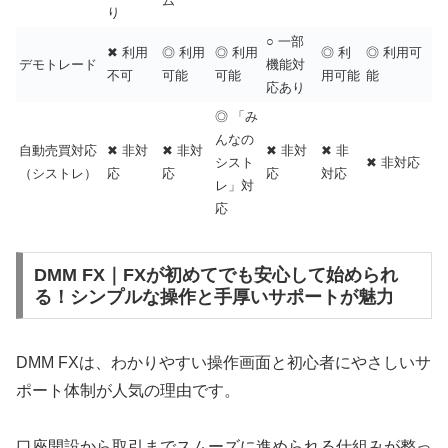
ム
り
○ 一部
✖ 利用
◎ 利用
◎ 利用
◎ 利
◎ 利用可
デモトレード
機能対
不可
可能
可能
用可能
能
応あり
◎ 「み
んなの
自動売買対応
✖ 非対
✖ 非対
✖ 非対
✖ 非
シスト
✖ 非対応
（シストレ）
応
応
応
対応
レ」対
応
DMM FX｜FXが初めてでも安心して始められ
る！シンプルな操作と手厚いサポートが魅力
DMM FXは、わかりやすい操作画面と初心者にやさしいサ
ポート体制が人気の理由です。
口座開設から取引までスムーズに進められる仕組みが整っ