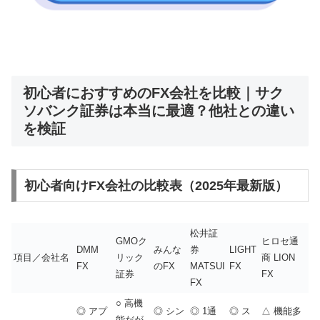
初心者におすすめのFX会社を比較｜サク
ソバンク証券は本当に最適？他社との違い
を検証
初心者向けFX会社の比較表（2025年最新版）
松井証
GMOク
ヒロセ通
DMM
みんな
券
LIGHT
項目／会社名
リック
商 LION
FX
のFX
MATSUI
FX
証券
FX
FX
○ 高機
◎ アプ
◎ シン
◎ 1通
◎ ス
△ 機能多
能だが