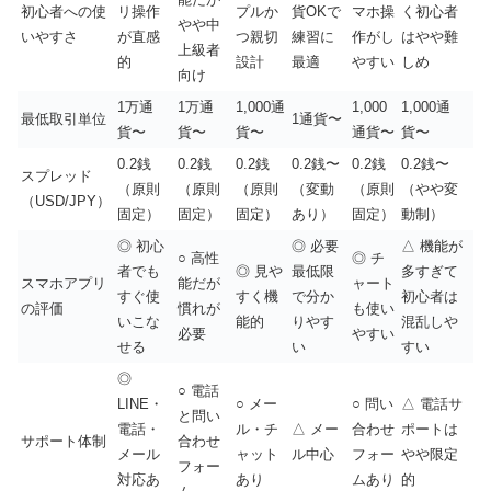
初心者への使
リ操作
プルか
貨OKで
マホ操
く初心者
やや中
いやすさ
が直感
つ親切
練習に
作がし
はやや難
上級者
的
設計
最適
やすい
しめ
向け
1万通
1万通
1,000通
1,000
1,000通
最低取引単位
1通貨〜
貨〜
貨〜
貨〜
通貨〜
貨〜
0.2銭
0.2銭
0.2銭
0.2銭〜
0.2銭
0.2銭〜
スプレッド
（原則
（原則
（原則
（変動
（原則
（やや変
（USD/JPY）
固定）
固定）
固定）
あり）
固定）
動制）
◎ 初心
◎ 必要
△ 機能が
○ 高性
◎ チ
者でも
◎ 見や
最低限
多すぎて
スマホアプリ
能だが
ャート
すぐ使
すく機
で分か
初心者は
の評価
慣れが
も使い
いこな
能的
りやす
混乱しや
必要
やすい
せる
い
すい
◎
○ 電話
LINE・
○ メー
○ 問い
△ 電話サ
と問い
電話・
ル・チ
△ メー
合わせ
ポートは
サポート体制
合わせ
メール
ャット
ル中心
フォー
やや限定
フォー
対応あ
あり
ムあり
的