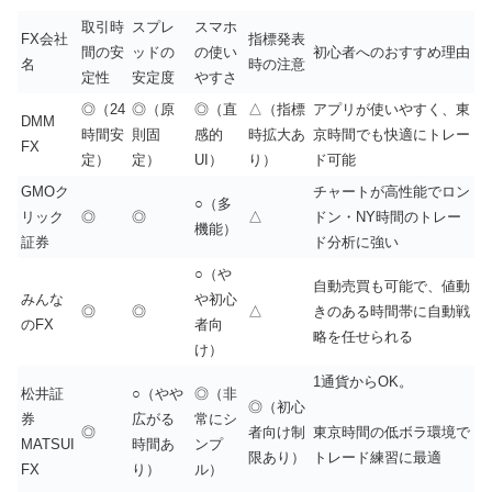
取引時
スプレ
スマホ
FX会社
指標発表
間の安
ッドの
の使い
初心者へのおすすめ理由
名
時の注意
定性
安定度
やすさ
◎（24
◎（原
◎（直
△（指標
アプリが使いやすく、東
DMM
時間安
則固
感的
時拡大あ
京時間でも快適にトレー
FX
定）
定）
UI）
り）
ド可能
GMOク
チャートが高性能でロン
○（多
リック
◎
◎
△
ドン・NY時間のトレー
機能）
証券
ド分析に強い
○（や
自動売買も可能で、値動
みんな
や初心
◎
◎
△
きのある時間帯に自動戦
のFX
者向
略を任せられる
け）
1通貨からOK。
松井証
○（やや
◎（非
◎（初心
券
広がる
常にシ
◎
者向け制
東京時間の低ボラ環境で
MATSUI
時間あ
ンプ
限あり）
トレード練習に最適
FX
り）
ル）