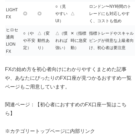
○（見
ロンドン〜NY時間のト
LIGHT
◎
◎
やすい
△
レードにも対応しやす
FX
UI）
く、コストも低め
ヒロセ
○（や
△（変
△（慣
✕（指標
指標トレードやスキャル
通商
や不安
動性あ
れれば
時に急変
ピングが得意な上級者向
LION
定）
り）
強い）
動）
け、初心者は要注意
FX
FXの始め方を初心者向けにわかりやすくまとめた記事
や、あなたにぴったりのFX口座が見つかるおすすめ一覧
ページもご用意しています。
関連ページ：【初心者におすすめのFX口座一覧はこち
ら】
※カテゴリートップページに内部リンク