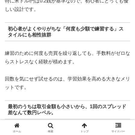
特に米ドル/円は0.2銭が基準なので、初心者にとっても優
しい設計です。
初心者がよくやりがちな「何度も少額で練習する」ス
タイルにも相性抜群
練習のために何度も売買を繰り返しても、手数料がゼロな
らストレスなく経験が積めます。
回数を気にせず試せるのは、学習効果を高める大きなメリ
ットです。
最初のうちは取引金額も小さいから、1回のスプレッド
差なんて数円レベル。
それで実践練習ができるって、かなり良心的な環境
ホーム
検索
トップ
サイドバー